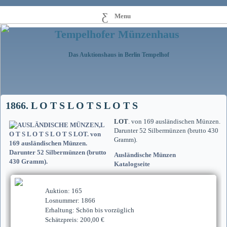
Menu
Tempelhofer Münzenhaus
Das Auktionshaus in Berlin Tempelhof
1866. L O T S L O T S L O T S
LOT
. von 169 ausländischen Münzen.
Darunter 52 Silbermünzen (brutto 430
Gramm).
Ausländische Münzen
Katalogseite
Auktion: 165
Losnummer: 1866
Erhaltung: Schön bis vorzüglich
Schätzpreis: 200,00 €