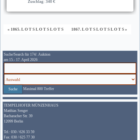
Zuschlag: 340 €
« 1865. L O T S L O T S L O T S
1867. L O T S L O T S L O T S »
Suche/Search für 174/. Auktion
am 15.- 17. April 2026
Maximal 800 Treffer
TEMPELHOFER MÜNZENHAUS
Matthias Senger
Bacharacher Str. 39
12099 Berlin
Tel.: 030 / 626 33 59
Fax: 030 / 625 77 30