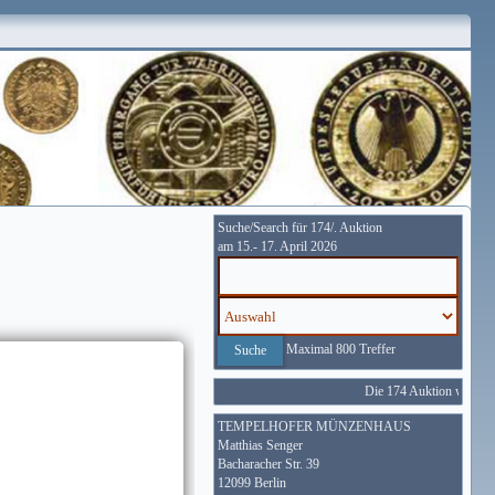
Suche/Search für 174/. Auktion
am 15.- 17. April 2026
Maximal 800 Treffer
Die 174 Auktion wird vom
TEMPELHOFER MÜNZENHAUS
Matthias Senger
Bacharacher Str. 39
12099 Berlin