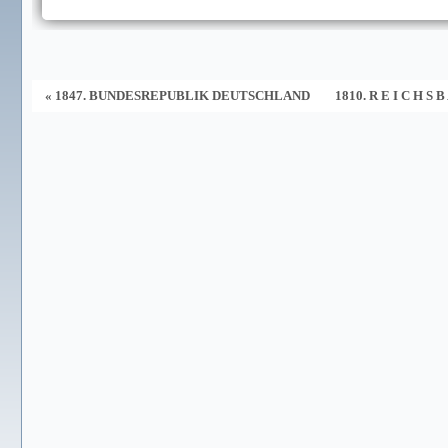
« 1847. BUNDESREPUBLIK DEUTSCHLAND
1810. R E I C H S B