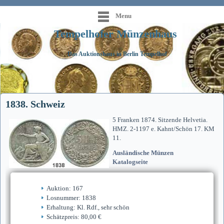
Menu
Tempelhofer Münzenhaus
Das Auktionshaus in Berlin Tempelhof
1838. Schweiz
5 Franken 1874. Sitzende Helvetia.
HMZ. 2-1197 e. Kahnt/Schön 17. KM
11.
Ausländische Münzen
Katalogseite
Auktion: 167
Losnummer: 1838
Erhaltung: Kl. Rdf., sehr schön
Schätzpreis: 80,00 €