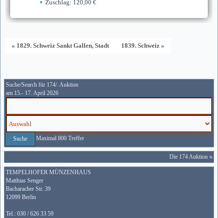
Zuschlag: 120,00 €
« 1829. Schweiz Sankt Gallen, Stadt
1839. Schweiz »
Suche/Search für 174/. Auktion
am 15.- 17. April 2026
Maximal 800 Treffer
Die 174 Auktion wird
TEMPELHOFER MÜNZENHAUS
Matthias Senger
Bacharacher Str. 39
12099 Berlin
Tel.: 030 / 626 33 59