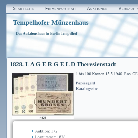
Startseite
Firmenportrait
Auktionen
Verkauf 
Tempelhofer Münzenhaus
Das Auktionshaus in Berlin Tempelhof
1828. L A G E R G E L D Theresienstadt
1 bis 100 Kronen 15.5.1940. Ros. GE
Papiergeld
Katalogseite
Auktion: 172
Losnummer: 1828