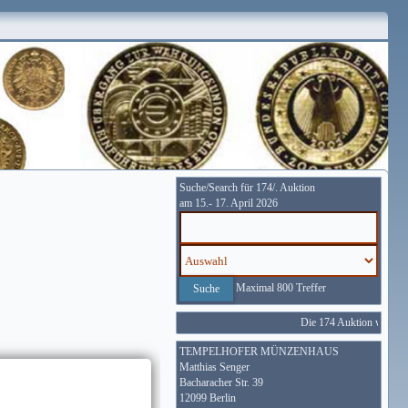
Suche/Search für 174/. Auktion
am 15.- 17. April 2026
Maximal 800 Treffer
Die 174 Auktion wird vom
TEMPELHOFER MÜNZENHAUS
Matthias Senger
Bacharacher Str. 39
12099 Berlin