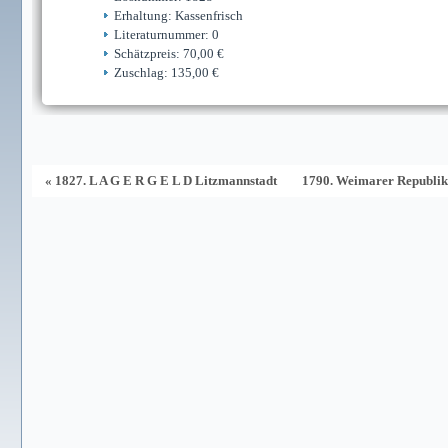
Erhaltung: Kassenfrisch
Literaturnummer: 0
Schätzpreis: 70,00 €
Zuschlag: 135,00 €
« 1827. L A G E R G E L D Litzmannstadt
1790. Weimarer Republik