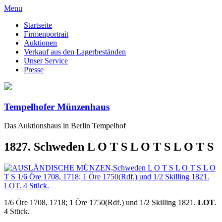
Menu
Startseite
Firmenportrait
Auktionen
Verkauf aus den Lagerbeständen
Unser Service
Presse
Tempelhofer Münzenhaus
Das Auktionshaus in Berlin Tempelhof
1827. Schweden L O T S L O T S L O T S
1/6 Öre 1708, 1718; 1 Öre 1750(Rdf.) und 1/2 Skilling 1821.
LOT
.
4 Stück.