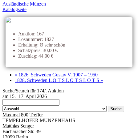
Ausländische Münzen
Katalogseite
Auktion: 167
Losnummer: 1827
Erhaltung: Ø sehr schön
Schätzpreis: 30,00 €
Zuschlag: 44,00 €
« 1826. Schweden Gustav V. 1907 – 1950
1828. Schweden L O T S L O T S L O T S »
Suche/Search für 174/. Auktion
am 15.- 17. April 2026
Maximal 800 Treffer
TEMPELHOFER MÜNZENHAUS
Matthias Senger
Bacharacher Str. 39
12099 Berlin