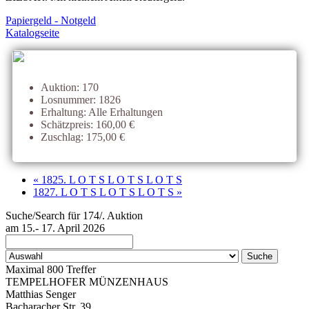
Papiergeld - Notgeld
Katalogseite
Auktion: 170
Losnummer: 1826
Erhaltung: Alle Erhaltungen
Schätzpreis: 160,00 €
Zuschlag: 175,00 €
« 1825. L O T S L O T S L O T S
1827. L O T S L O T S L O T S »
Suche/Search für 174/. Auktion
am 15.- 17. April 2026
Maximal 800 Treffer
TEMPELHOFER MÜNZENHAUS
Matthias Senger
Bacharacher Str. 39