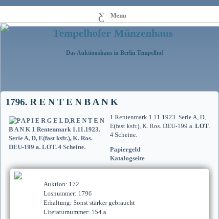
Menu
Tempelhofer Münzenhaus
Das Auktionshaus in Berlin Tempelhof
1796. R E N T E N B A N K
1 Rentenmark 1.11.1923. Serie A, D,
E(fast ksfr.), K. Ros. DEU-199 a.
LOT
.
4 Scheine.
Papiergeld
Katalogseite
Auktion: 172
Losnummer: 1796
Erhaltung: Sonst stärker gebraucht
Literaturnummer: 154 a