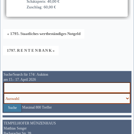
Schätzpreis: 40,00 €
Zuschlag: 60,00 €
« 1795. Staatliches wertbeständiges Notgeld
1797. R E N T E N B A N K »
Suche/Search für 174/. Auktion
am 15.- 17. April 2026
Maximal 800 Treffer
TEMPELHOFER MÜNZENHAUS
Matthias Senger
Bacharacher Str. 39