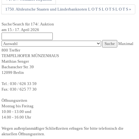
1750. Altdeutsche Staaten und Länderbanknoten L O T S L O T S L O T S »
Suche/Search für 174/. Auktion
am 15.- 17. April 2026
Maximal
800 Treffer
TEMPELHOFER MÜNZENHAUS
Matthias Senger
Bacharacher Str. 39
12099 Berlin
Tel.: 030 / 626 33 59
Fax: 030 / 625 77 30
Öffnungszeiten
Montag bis Freitag
10.00 - 13.00 und
14.00 - 16.00 Uhr
Wegen außerplanmäßiger Schließzeiten erfragen Sie bitte telefonisch die
aktuellen Öffnungszeiten.