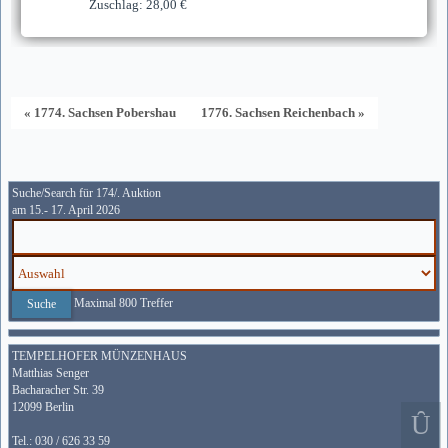
Zuschlag: 28,00 €
« 1774. Sachsen Pobershau
1776. Sachsen Reichenbach »
Suche/Search für 174/. Auktion
am 15.- 17. April 2026
Maximal 800 Treffer
TEMPELHOFER MÜNZENHAUS
Matthias Senger
Bacharacher Str. 39
12099 Berlin
Tel.: 030 / 626 33 59