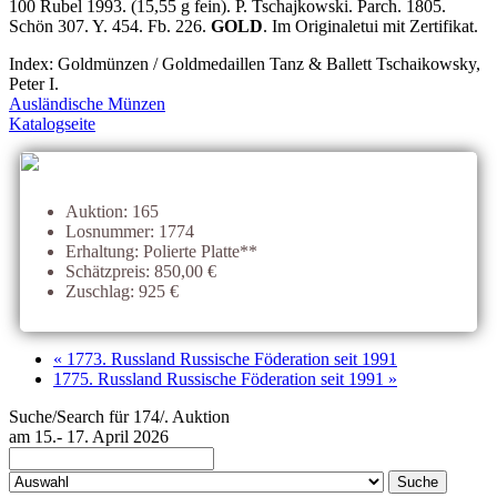
100 Rubel 1993. (15,55 g fein). P. Tschajkowski. Parch. 1805.
Schön 307. Y. 454. Fb. 226.
GOLD
. Im Originaletui mit Zertifikat.
Index: Goldmünzen / Goldmedaillen Tanz & Ballett Tschaikowsky,
Peter I.
Ausländische Münzen
Katalogseite
Auktion: 165
Losnummer: 1774
Erhaltung: Polierte Platte**
Schätzpreis: 850,00 €
Zuschlag: 925 €
« 1773. Russland Russische Föderation seit 1991
1775. Russland Russische Föderation seit 1991 »
Suche/Search für 174/. Auktion
am 15.- 17. April 2026