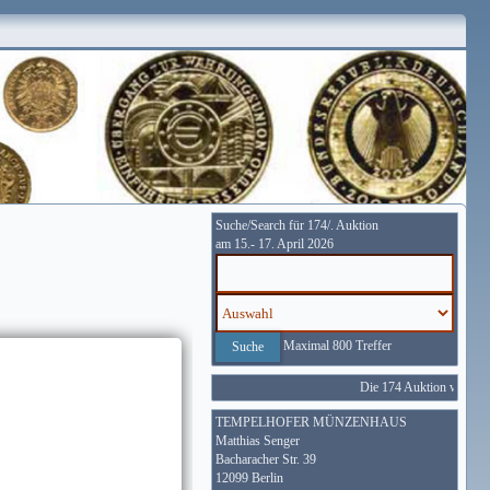
Suche/Search für 174/. Auktion
am 15.- 17. April 2026
Maximal 800 Treffer
Die 174 Auktion wird vom
TEMPELHOFER MÜNZENHAUS
Matthias Senger
Bacharacher Str. 39
12099 Berlin