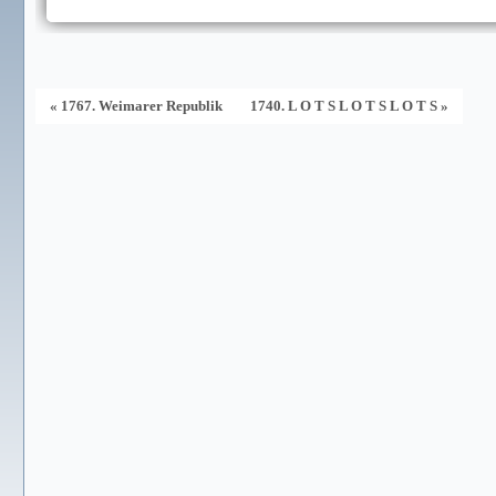
« 1767. Weimarer Republik
1740. L O T S L O T S L O T S »