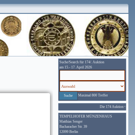
Suche/Search für 174/. Auktion
am 15.- 17. April 2026
Maximal 800 Treffer
Die 174 Auktion wird vom
TEMPELHOFER MÜNZENHAUS
Matthias Senger
Bacharacher Str. 39
12099 Berlin