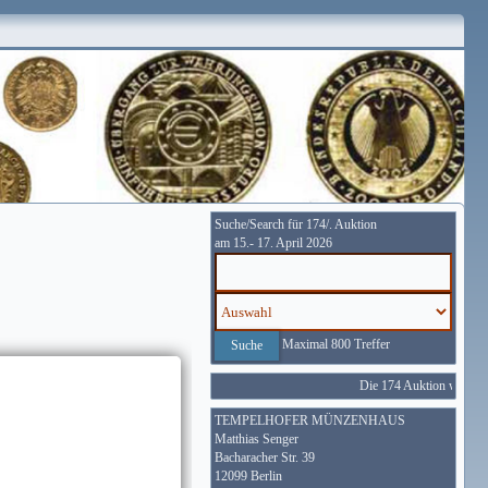
Suche/Search für 174/. Auktion
am 15.- 17. April 2026
Maximal 800 Treffer
Die 174 Auktion wird vom
TEMPELHOFER MÜNZENHAUS
Matthias Senger
Bacharacher Str. 39
12099 Berlin