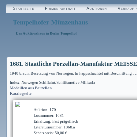
Startseite
Firmenportrait
Auktionen
Verkauf 
Tempelhofer Münzenhaus
Das Auktionshaus in Berlin Tempelhof
1681. Staatliche Porzellan-Manufaktur MEIS
1940 braun. Besetzung von Norwegen. In Pappschachtel mit Beschriftung : 
Index: Norwegen Schiffahrt/Schiffsmotive Militaria
Medaillen aus Porzellan
Katalogseite
Auktion: 170
Losnummer: 1681
Erhaltung: Fast prägefrisch
Literaturnummer: 1868.a
Schätzpreis: 50,00 €