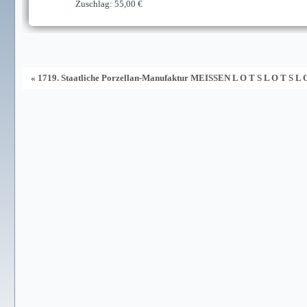
Zuschlag: 55,00 €
« 1719. Staatliche Porzellan-Manufaktur MEISSEN L O T S L O T S L 