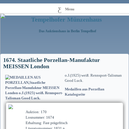
Menu
Tempelhofer Münzenhaus
Das Auktionshaus in Berlin Tempelhof
1674. Staatliche Porzellan-Manufaktur
MEISSEN London
o.J.(1925) weiß. Rennsport-Talisman
Good Luck.
Medaillen aus Porzellan
Katalogseite
Auktion: 170
Losnummer: 1674
Erhaltung: Fast prägefrisch
Literaturnummer: 1831.n