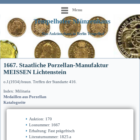
Menu
Tempelhofer Münzenhaus
Das Auktionshaus in Berlin Tempelhof
1667. Staatliche Porzellan-Manufaktur
MEISSEN Lichtenstein
o.J.(1934) braun. Treffen der Standarte 416.
Index: Militaria
Medaillen aus Porzellan
Katalogseite
Auktion: 170
Losnummer: 1667
Erhaltung: Fast prägefrisch
Literaturnummer: 1825.a