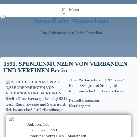
Menu
Tempelhofer Münzenhaus
Das Auktionshaus in Berlin Tempelhof
1591. SPENDENMÜNZEN VON VERBÄNDEN
UND VEREINEN Berlin
Ohne Wertangabe o.J.(1921) weiß,
Rand, Zweige und Stern gold.
Reichsausschuß für Leibesübungen.
Porzellanmünzen
Katalogseite
Auktion: 168
Losnummer: 1591
Erhaltung: Vorzüglich – prägefrisch