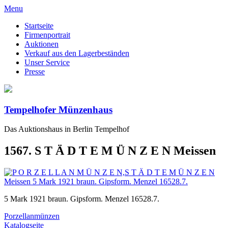
Menu
Startseite
Firmenportrait
Auktionen
Verkauf aus den Lagerbeständen
Unser Service
Presse
Tempelhofer Münzenhaus
Das Auktionshaus in Berlin Tempelhof
1567. S T Ä D T E M Ü N Z E N Meissen
5 Mark 1921 braun. Gipsform. Menzel 16528.7.
Porzellanmünzen
Katalogseite