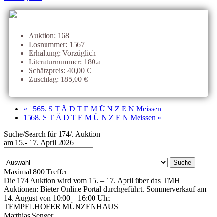
Auktion: 168
Losnummer: 1567
Erhaltung: Vorzüglich
Literaturnummer: 180.a
Schätzpreis: 40,00 €
Zuschlag: 185,00 €
« 1565. S T Ä D T E M Ü N Z E N Meissen
1568. S T Ä D T E M Ü N Z E N Meissen »
Suche/Search für 174/. Auktion
am 15.- 17. April 2026
Maximal 800 Treffer
Die 174 Auktion wird vom 15. – 17. April über das TMH
Auktionen: Bieter Online Portal durchgeführt. Sommerverkauf am
14. August von 10:00 – 16:00 Uhr.
TEMPELHOFER MÜNZENHAUS
Matthias Senger