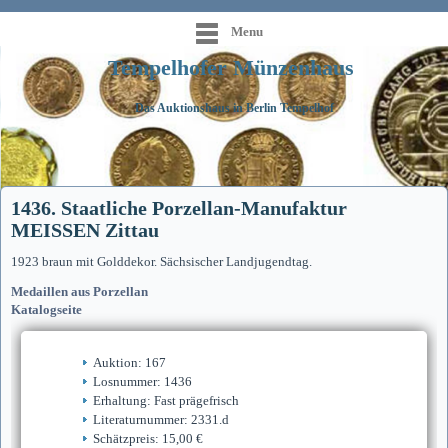
Menu
Tempelhofer Münzenhaus
Das Auktionshaus in Berlin Tempelhof
1436. Staatliche Porzellan-Manufaktur
MEISSEN Zittau
1923 braun mit Golddekor. Sächsischer Landjugendtag.
Medaillen aus Porzellan
Katalogseite
Auktion: 167
Losnummer: 1436
Erhaltung: Fast prägefrisch
Literaturnummer: 2331.d
Schätzpreis: 15,00 €