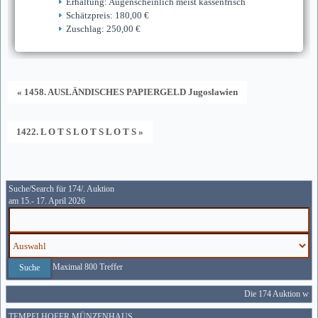
Erhaltung: Augenscheinlich meist kassenfrisch
Schätzpreis: 180,00 €
Zuschlag: 250,00 €
« 1458. AUSLÄNDISCHES PAPIERGELD Jugoslawien
1422. L O T S L O T S L O T S »
Suche/Search für 174/. Auktion
am 15.- 17. April 2026
Maximal 800 Treffer
Die 174 Auktion wird 
TEMPELHOFER MÜNZENHAUS