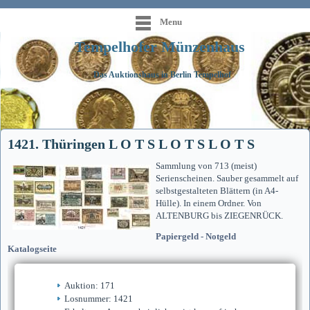
Menu
Tempelhofer Münzenhaus
Das Auktionshaus in Berlin Tempelhof
1421. Thüringen L O T S L O T S L O T S
Sammlung von 713 (meist)
Serienscheinen. Sauber gesammelt auf
selbstgestalteten Blättern (in A4-
Hülle). In einem Ordner. Von
ALTENBURG bis ZIEGENRÜCK.
Papiergeld - Notgeld
Katalogseite
Auktion: 171
Losnummer: 1421