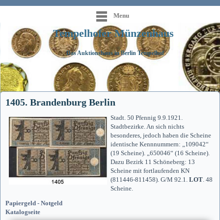
Menu
Tempelhofer Münzenhaus
Das Auktionshaus in Berlin Tempelhof
1405. Brandenburg Berlin
Stadt. 50 Pfennig 9.9.1921.
Stadtbezirke. An sich nichts
besonderes, jedoch haben die Scheine
identische Kennnummern: „109042“
(19 Scheine). „650046“ (16 Scheine).
Dazu Bezirk 11 Schöneberg: 13
Scheine mit fortlaufenden KN
(811446-811458). G/M 92.1.
LOT
. 48
Scheine.
Papiergeld - Notgeld
Katalogseite