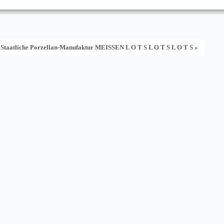
 Staatliche Porzellan-Manufaktur MEISSEN L O T S L O T S L O T S »