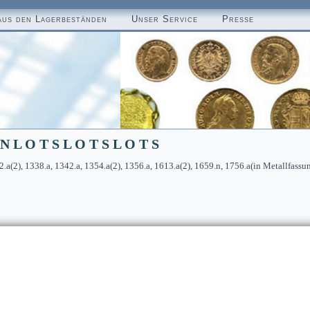
aus den Lagerbeständen
Unser Service
Presse
N L O T S L O T S L O T S
.a(2), 1338.a, 1342.a, 1354.a(2), 1356.a, 1613.a(2), 1659.n, 1756.a(in Metallfassu