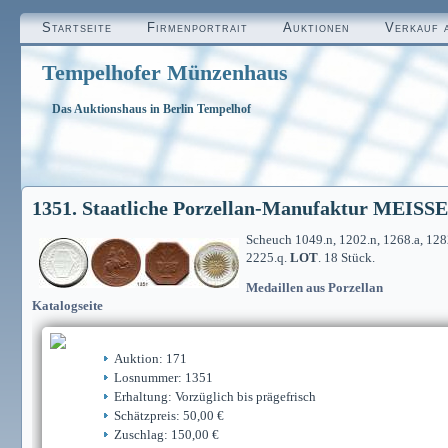
Startseite
Firmenportrait
Auktionen
Verkauf 
Tempelhofer Münzenhaus
Das Auktionshaus in Berlin Tempelhof
1351. Staatliche Porzellan-Manufaktur MEISSE
Scheuch 1049.n, 1202.n, 1268.a, 1282
2225.q.
LOT
. 18 Stück.
Medaillen aus Porzellan
Katalogseite
Auktion: 171
Losnummer: 1351
Erhaltung: Vorzüglich bis prägefrisch
Schätzpreis: 50,00 €
Zuschlag: 150,00 €