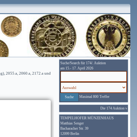
Suche/Search für 174/. Auktion
am 15.- 17. April 2026
ng), 2055.a, 2060.a, 2172.a und
Maximal 800 Treffer
Die 174 Auktion wird vom 
TEMPELHOFER MÜNZENHAUS
Matthias Senger
Bacharacher Str. 39
12099 Berlin