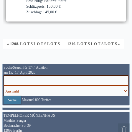
Erhaltung: Polierte Platte
Schätzpreis: 150,00 €
Zuschlag: 145,00 €
« 1208. L O T S L O T S L O T S
1210. L O T S L O T S L O T S »
Suche/Search für 174/. Auktion
am 15.- 17. April 2026
Maximal 800 Treffer
TEMPELHOFER MÜNZENHAUS
Matthias Senger
Bacharacher Str. 39
12099 Berlin