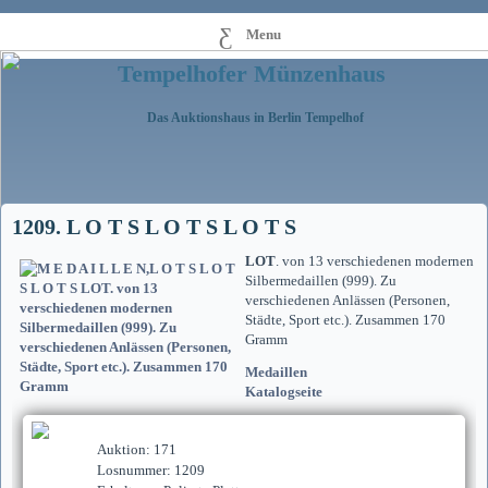
Menu
Tempelhofer Münzenhaus
Das Auktionshaus in Berlin Tempelhof
1209. L O T S L O T S L O T S
LOT
. von 13 verschiedenen modernen
Silbermedaillen (999). Zu
verschiedenen Anlässen (Personen,
Städte, Sport etc.). Zusammen 170
Gramm
Medaillen
Katalogseite
Auktion: 171
Losnummer: 1209