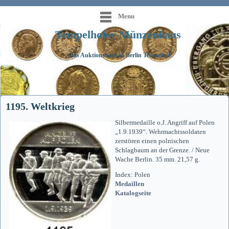
Menu
Tempelhofer Münzenhaus
Das Auktionshaus in Berlin Tempelhof
1195. Weltkrieg
Silbermedaille o.J. Angriff auf Polen
„1.9.1939“. Wehrmachtssoldaten
zerstören einen polnischen
Schlagbaum an der Grenze. / Neue
Wache Berlin. 35 mm. 21,57 g.
Index: Polen
Medaillen
Katalogseite