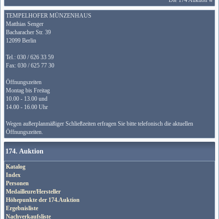
Die 174 Auktion wird 
TEMPELHOFER MÜNZENHAUS
Matthias Senger
Bacharacher Str. 39
12099 Berlin
Tel.: 030 / 626 33 59
Fax: 030 / 625 77 30
Öffnungszeiten
Montag bis Freitag
10.00 - 13.00 und
14.00 - 16.00 Uhr
Wegen außerplanmäßiger Schließzeiten erfragen Sie bitte telefonisch die aktuellen
Öffnungszeiten.
174. Auktion
Katalog
Index
Personen
Medailleure/Hersteller
Höhepunkte der 174.Auktion
Ergebnisliste
Nachverkaufsliste