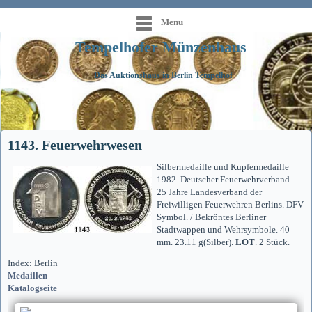
Menu
Tempelhofer Münzenhaus
Das Auktionshaus in Berlin Tempelhof
1143. Feuerwehrwesen
Silbermedaille und Kupfermedaille
1982. Deutscher Feuerwehrverband –
25 Jahre Landesverband der
Freiwilligen Feuerwehren Berlins. DFV
Symbol. / Bekröntes Berliner
Stadtwappen und Wehrsymbole. 40
mm. 23.11 g(Silber).
LOT
. 2 Stück.
Index: Berlin
Medaillen
Katalogseite