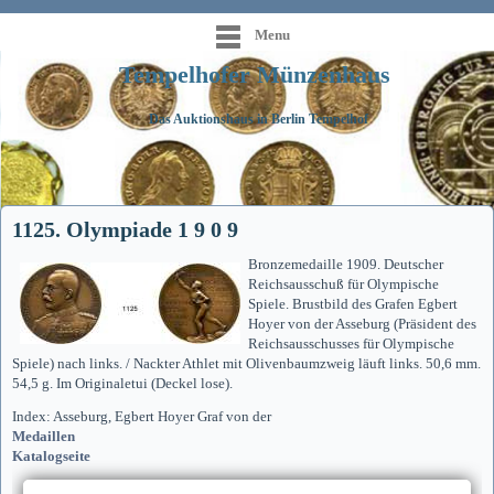
Menu
Tempelhofer Münzenhaus
Das Auktionshaus in Berlin Tempelhof
1125. Olympiade 1 9 0 9
Bronzemedaille 1909. Deutscher
Reichsausschuß für Olympische
Spiele. Brustbild des Grafen Egbert
Hoyer von der Asseburg (Präsident des
Reichsausschusses für Olympische
Spiele) nach links. / Nackter Athlet mit Olivenbaumzweig läuft links. 50,6 mm.
54,5 g. Im Originaletui (Deckel lose).
Index: Asseburg, Egbert Hoyer Graf von der
Medaillen
Katalogseite