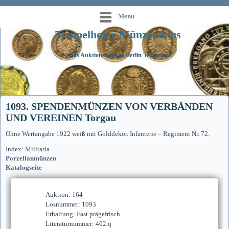
Menu
Tempelhofer Münzenhaus
Das Auktionshaus in Berlin Tempelhof
1093. SPENDENMÜNZEN VON VERBÄNDEN
UND VEREINEN Torgau
Ohne Wertangabe 1922 weiß mit Golddekor. Infanterie – Regiment Nr. 72.
Index: Militaria
Porzellanmünzen
Katalogseite
Auktion: 164
Losnummer: 1093
Erhaltung: Fast prägefrisch
Literaturnummer: 402.q