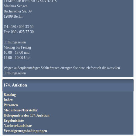
TEMPELHOFER MÜNZENHAUS
Matthias Senger
Bacharacher Str. 39
12099 Berlin
Tel.: 030 / 626 33 59
Fax: 030 / 625 77 30
Öffnungszeiten
Montag bis Freitag
10.00 - 13.00 und
14.00 - 16.00 Uhr
Wegen außerplanmäßiger Schließzeiten erfragen Sie bitte telefonisch die aktuellen
Öffnungszeiten.
174. Auktion
Katalog
Index
Personen
Medailleure/Hersteller
Höhepunkte der 174.Auktion
Ergebnisliste
Nachverkaufsliste
Versteigerungsbedingungen