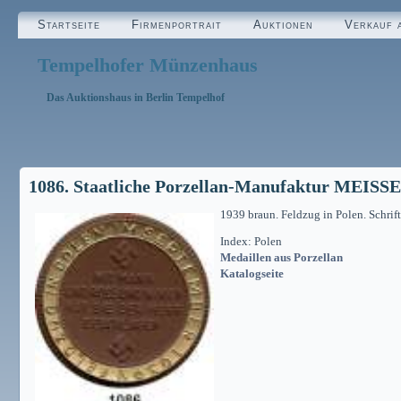
Startseite
Firmenportrait
Auktionen
Verkauf 
Tempelhofer Münzenhaus
Das Auktionshaus in Berlin Tempelhof
1086. Staatliche Porzellan-Manufaktur MEIS
1939 braun. Feldzug in Polen. Schrift
Index: Polen
Medaillen aus Porzellan
Katalogseite