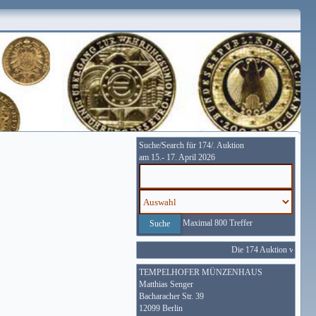
Suche/Search für 174/. Auktion
am 15.- 17. April 2026
Maximal 800 Treffer
Die 174 Auktion wird vom
TEMPELHOFER MÜNZENHAUS
Matthias Senger
Bacharacher Str. 39
12099 Berlin