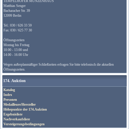
TEMPELHOFER MÜNZENHAUS
Matthias Senger
Bacharacher Str. 39
12099 Berlin
Tel.: 030 / 626 33 59
Fax: 030 / 625 77 30
Öffnungszeiten
Montag bis Freitag
10.00 - 13.00 und
14.00 - 16.00 Uhr
Wegen außerplanmäßiger Schließzeiten erfragen Sie bitte telefonisch die aktuellen
Öffnungszeiten.
174. Auktion
Katalog
Index
Personen
Medailleure/Hersteller
Höhepunkte der 174.Auktion
Ergebnisliste
Nachverkaufsliste
Versteigerungsbedingungen