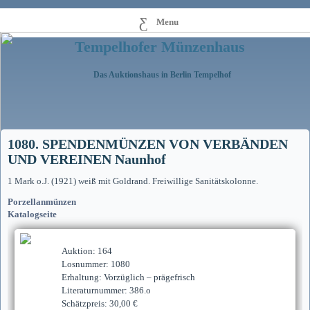
Menu
Tempelhofer Münzenhaus
Das Auktionshaus in Berlin Tempelhof
1080. SPENDENMÜNZEN VON VERBÄNDEN
UND VEREINEN Naunhof
1 Mark o.J. (1921) weiß mit Goldrand. Freiwillige Sanitätskolonne.
Porzellanmünzen
Katalogseite
Auktion: 164
Losnummer: 1080
Erhaltung: Vorzüglich – prägefrisch
Literaturnummer: 386.o
Schätzpreis: 30,00 €