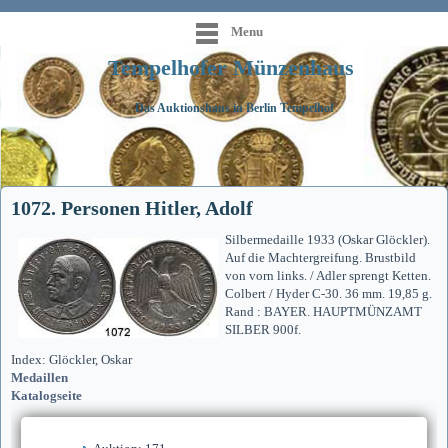
Menu
Tempelhofer Münzenhaus
Das Auktionshaus in Berlin Tempelhof
1072. Personen Hitler, Adolf
Silbermedaille 1933 (Oskar Glöckler).
Auf die Machtergreifung. Brustbild
von vorn links. / Adler sprengt Ketten.
Colbert / Hyder C-30. 36 mm. 19,85 g.
Rand : BAYER. HAUPTMÜNZAMT
SILBER 900f.
Index: Glöckler, Oskar
Medaillen
Katalogseite