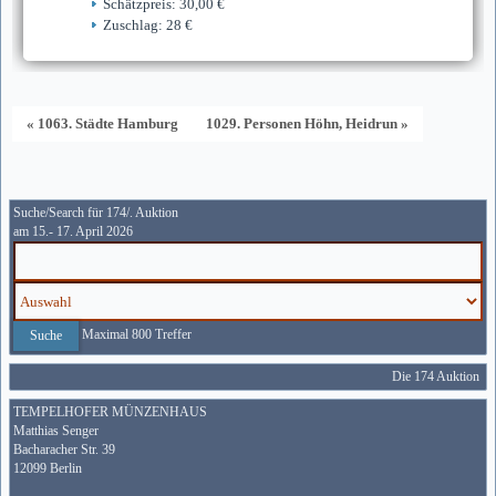
Schätzpreis: 30,00 €
Zuschlag: 28 €
« 1063. Städte Hamburg
1029. Personen Höhn, Heidrun »
Suche/Search für 174/. Auktion
am 15.- 17. April 2026
Maximal 800 Treffer
Die 174 Auktion wir
TEMPELHOFER MÜNZENHAUS
Matthias Senger
Bacharacher Str. 39
12099 Berlin