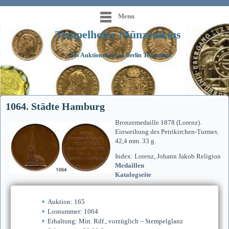
Menu
Tempelhofer Münzenhaus
Das Auktionshaus in Berlin Tempelhof
1064. Städte Hamburg
Bronzemedaille 1878 (Lorenz).
Einweihung des Petrikirchen-Turmes.
42,4 mm. 33 g.
Index: Lorenz, Johann Jakob Religion
Medaillen
Katalogseite
Auktion: 165
Losnummer: 1064
Erhaltung: Min. Rdf., vorzüglich – Stempelglanz