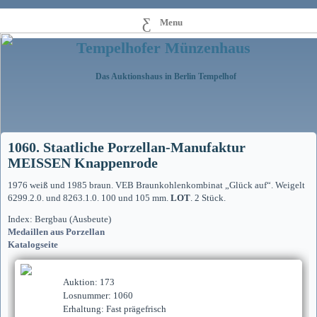
Menu
Tempelhofer Münzenhaus
Das Auktionshaus in Berlin Tempelhof
1060. Staatliche Porzellan-Manufaktur
MEISSEN Knappenrode
1976 weiß und 1985 braun. VEB Braunkohlenkombinat „Glück auf“. Weigelt
6299.2.0. und 8263.1.0. 100 und 105 mm.
LOT
. 2 Stück.
Index: Bergbau (Ausbeute)
Medaillen aus Porzellan
Katalogseite
Auktion: 173
Losnummer: 1060
Erhaltung: Fast prägefrisch