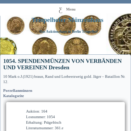
Menu
Tempelhofer Münzenhaus
Das Auktionshaus in Berlin Tempelhof
1054. SPENDENMÜNZEN VON VERBÄNDEN
UND VEREINEN Dresden
10 Mark o.J.(1921) braun, Rand und Lorbeerzweig gold. Jäger – Bataillon Nr.
12.
Porzellanmünzen
Katalogseite
Auktion: 164
Losnummer: 1054
Erhaltung: Prägefrisch
Literaturnummer: 361.e