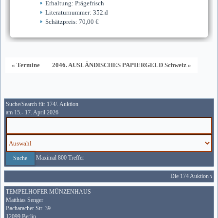
Erhaltung: Prägefrisch
Literaturnummer: 352.d
Schätzpreis: 70,00 €
« Termine
2046. AUSLÄNDISCHES PAPIERGELD Schweiz »
Suche/Search für 174/. Auktion
am 15.- 17. April 2026
Maximal 800 Treffer
Die 174 Auktion wird
TEMPELHOFER MÜNZENHAUS
Matthias Senger
Bacharacher Str. 39
12099 Berlin