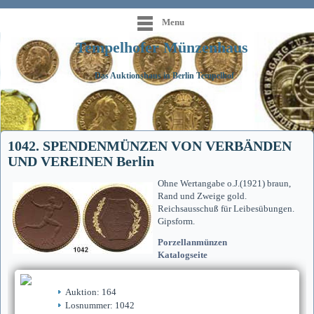
Menu
Tempelhofer Münzenhaus
Das Auktionshaus in Berlin Tempelhof
1042. SPENDENMÜNZEN VON VERBÄNDEN
UND VEREINEN Berlin
Ohne Wertangabe o.J.(1921) braun,
Rand und Zweige gold.
Reichsausschuß für Leibesübungen.
Gipsform.
Porzellanmünzen
Katalogseite
Auktion: 164
Losnummer: 1042