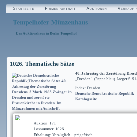
Startseite
Firmenportrait
Auktionen
Verkauf 
Tempelhofer Münzenhaus
Das Auktionshaus in Berlin Tempelhof
1026. Thematische Sätze
40. Jahrestag der Zerstörung Dresd
„Dresden“. (Pappe blau). Jaeger S. 91
Index: Dresden
Deutsche Demokratische Republik
Katalogseite
Auktion: 171
Losnummer: 1026
Erhaltung: Vorzüglich – prägefrisch