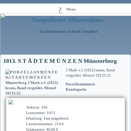
Menu
Tempelhofer Münzenhaus
Das Auktionshaus in Berlin Tempelhof
1013. S T Ä D T E M Ü N Z E N Münsterberg
5 Mark o.J. (1922) braun, Rand
vergoldet. Menzel 18133.32.
Porzellanmünzen
Katalogseite
Auktion: 164
Losnummer: 1013
Erhaltung: Fast prägefrisch
Literaturnummer: 214.b
Schätzpreis: 40,00 €