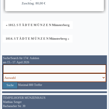
Zuschlag: 80,00 €
« 1012. S T Ä D T E M Ü N Z E N Münsterberg
1014. S T Ä D T E M Ü N Z E N Münsterberg »
Suche/Search für 174/. Auktion
am 15.- 17. April 2026
Maximal 800 Treffer
TEMPELHOFER MÜNZENHAUS
Matthias Senger
Bacharacher Str. 39