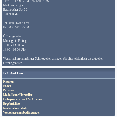
TEMPELHOFER MÜNZENHAUS
Matthias Senger
Bacharacher Str. 39
12099 Berlin
Tel.: 030 / 626 33 59
Fax: 030 / 625 77 30
Öffnungszeiten
Montag bis Freitag
10.00 - 13.00 und
14.00 - 16.00 Uhr
Wegen außerplanmäßiger Schließzeiten erfragen Sie bitte telefonisch die aktuellen
Öffnungszeiten.
174. Auktion
Katalog
Index
Personen
Medailleure/Hersteller
Höhepunkte der 174.Auktion
Ergebnisliste
Nachverkaufsliste
Versteigerungsbedingungen