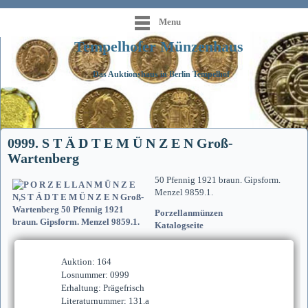
Menu
Tempelhofer Münzenhaus
Das Auktionshaus in Berlin Tempelhof
0999. S T Ä D T E M Ü N Z E N Groß-
Wartenberg
50 Pfennig 1921 braun. Gipsform.
Menzel 9859.1.
Porzellanmünzen
Katalogseite
Auktion: 164
Losnummer: 0999
Erhaltung: Prägefrisch
Literaturnummer: 131.a