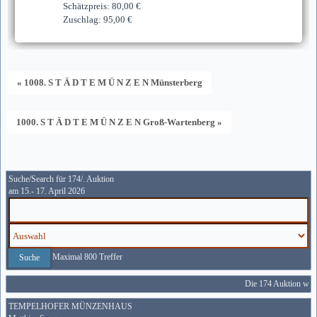
Schätzpreis: 80,00 €
Zuschlag: 95,00 €
« 1008. S T Ä D T E M Ü N Z E N Münsterberg
1000. S T Ä D T E M Ü N Z E N Groß-Wartenberg »
Suche/Search für 174/. Auktion
am 15.- 17. April 2026
Maximal 800 Treffer
Die 174 Auktion wird
TEMPELHOFER MÜNZENHAUS