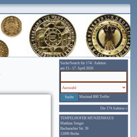
Suche/Search für 174/. Auktion
am 15.- 17. April 2026
.
Maximal 800 Treffer
Die 174 Auktion wird vom 
TEMPELHOFER MÜNZENHAUS
Matthias Senger
Bacharacher Str. 39
12099 Berlin