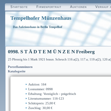
Startseite
Firmenportrait
Auktionen
Verkauf 
Tempelhofer Münzenhaus
Das Auktionshaus in Berlin Tempelhof
0998. S T Ä D T E M Ü N Z E N Freiberg
25 Pfennig bis 1 Mark 1921 braun. Scheuch 116.a(2); 117.a; 119.a(2); 120.a
Porzellanmünzen
Katalogseite
Auktion: 164
Losnummer: 0998
Erhaltung: Vorzüglich – prägefrisch
Literaturnummer: 116-123
Schätzpreis: 25,00 €
Zuschlag: 30,00 €