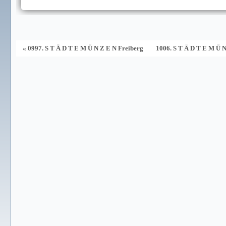
« 0997. S T Ä D T E M Ü N Z E N Freiberg
1006. S T Ä D T E M Ü 