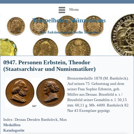
Menu
Tempelhofer Münzenhaus
Das Auktionshaus in Berlin Tempelhof
0947. Personen Erbstein, Theodor
(Staatsarchivar und Numismatiker)
Bronzemedaille 1878 (M. Barduleck).
Auf seinen 75. Geburtstag und dem
seiner Frau Sophie Erbstein, geb.
Müller aus Dessau. Brustbild n. r. /
Brustbild seiner Gemahlin n. l. 50,15
mm. 60,11 g. Mb. 4499. Barduleck 82.
Nur 43 Exemplare geprägt.
Index: Dessau Dresden Barduleck, Max
Medaillen
Katalogseite