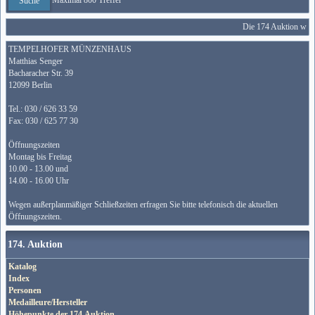
Maximal 800 Treffer
Die 174 Auktion wird 
TEMPELHOFER MÜNZENHAUS
Matthias Senger
Bacharacher Str. 39
12099 Berlin
Tel.: 030 / 626 33 59
Fax: 030 / 625 77 30
Öffnungszeiten
Montag bis Freitag
10.00 - 13.00 und
14.00 - 16.00 Uhr
Wegen außerplanmäßiger Schließzeiten erfragen Sie bitte telefonisch die aktuellen
Öffnungszeiten.
174. Auktion
Katalog
Index
Personen
Medailleure/Hersteller
Höhepunkte der 174.Auktion