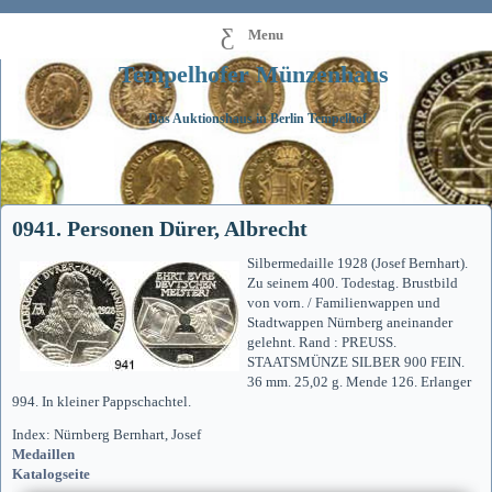
Menu
Tempelhofer Münzenhaus
Das Auktionshaus in Berlin Tempelhof
0941. Personen Dürer, Albrecht
Silbermedaille 1928 (Josef Bernhart).
Zu seinem 400. Todestag. Brustbild
von vorn. / Familienwappen und
Stadtwappen Nürnberg aneinander
gelehnt. Rand : PREUSS.
STAATSMÜNZE SILBER 900 FEIN.
36 mm. 25,02 g. Mende 126. Erlanger
994. In kleiner Pappschachtel.
Index: Nürnberg Bernhart, Josef
Medaillen
Katalogseite