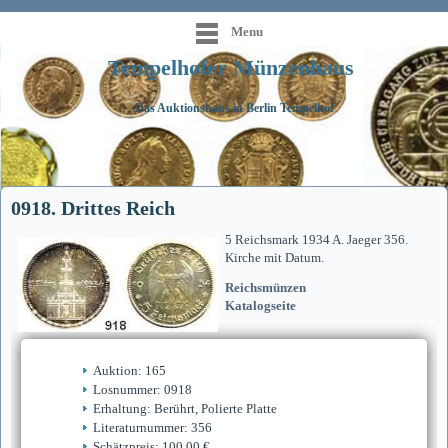
Menu
Tempelhofer Münzenhaus
Das Auktionshaus in Berlin Tempelhof
0918. Drittes Reich
5 Reichsmark 1934 A. Jaeger 356.
Kirche mit Datum.
Reichsmünzen
Katalogseite
Auktion: 165
Losnummer: 0918
Erhaltung: Berührt, Polierte Platte
Literaturnummer: 356
Schätzpreis: 100,00 €