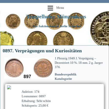
Menu
Tempelhofer Münzenhaus
Das Auktionshaus in Berlin Tempelhof
0897. Verprägungen und Kuriositäten
1 Pfennig 1949 J. Verprägung –
Dezentriert 10 %. 18 mm. 2 g. Jaeger
376.
Bundesrepublik
Katalogseite
Auktion: 174
Losnummer: 0897
Erhaltung: Sehr schön
Schätzpreis: 25,00 €