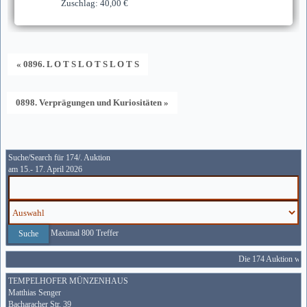
Zuschlag: 40,00 €
« 0896. L O T S L O T S L O T S
0898. Verprägungen und Kuriositäten »
Suche/Search für 174/. Auktion
am 15.- 17. April 2026
Maximal 800 Treffer
Die 174 Auktion wird
TEMPELHOFER MÜNZENHAUS
Matthias Senger
Bacharacher Str. 39