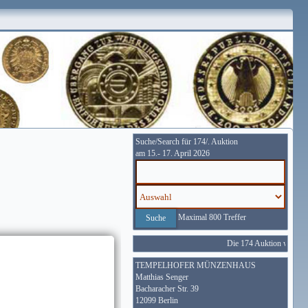
Suche/Search für 174/. Auktion
am 15.- 17. April 2026
Maximal 800 Treffer
Die 174 Auktion wird vom
TEMPELHOFER MÜNZENHAUS
Matthias Senger
Bacharacher Str. 39
12099 Berlin