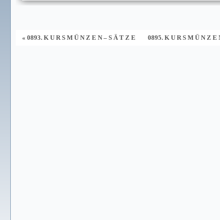
« 0893. K U R S M Ü N Z E N – S Ä T Z E
0895. K U R S M Ü N Z E 