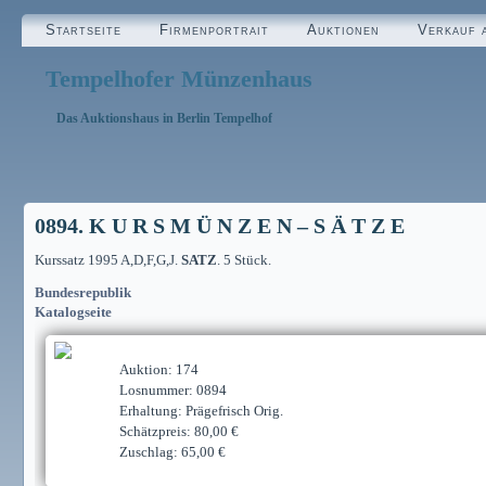
Startseite
Firmenportrait
Auktionen
Verkauf 
Tempelhofer Münzenhaus
Das Auktionshaus in Berlin Tempelhof
0894. K U R S M Ü N Z E N – S Ä T Z E
Kurssatz 1995 A,D,F,G,J.
SATZ
. 5 Stück.
Bundesrepublik
Katalogseite
Auktion: 174
Losnummer: 0894
Erhaltung: Prägefrisch Orig.
Schätzpreis: 80,00 €
Zuschlag: 65,00 €