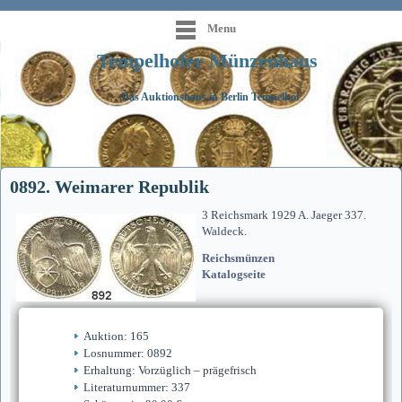
Menu
Tempelhofer Münzenhaus
Das Auktionshaus in Berlin Tempelhof
0892. Weimarer Republik
3 Reichsmark 1929 A. Jaeger 337.
Waldeck.
Reichsmünzen
Katalogseite
Auktion: 165
Losnummer: 0892
Erhaltung: Vorzüglich – prägefrisch
Literaturnummer: 337