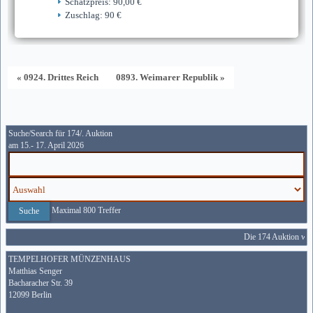
Schätzpreis: 90,00 €
Zuschlag: 90 €
« 0924. Drittes Reich
0893. Weimarer Republik »
Suche/Search für 174/. Auktion
am 15.- 17. April 2026
Maximal 800 Treffer
Die 174 Auktion wird
TEMPELHOFER MÜNZENHAUS
Matthias Senger
Bacharacher Str. 39
12099 Berlin