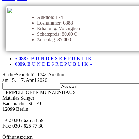
Auktion: 174
Losnummer: 0888
Erhaltung: Vorzüglich
Schätzpreis: 80,00 €
Zuschlag: 85,00 €
« 0887. B U N D E S R E P U B L I K
0889. B U N D E S R E P U B L I K »
Suche/Search für 174/. Auktion
am 15.- 17. April 2026
TEMPELHOFER MÜNZENHAUS
Matthias Senger
Bacharacher Str. 39
12099 Berlin
Tel.: 030 / 626 33 59
Fax: 030 / 625 77 30
Öffnungszeiten