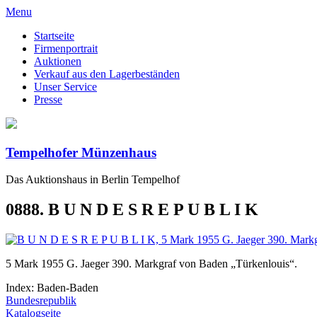
Menu
Startseite
Firmenportrait
Auktionen
Verkauf aus den Lagerbeständen
Unser Service
Presse
Tempelhofer Münzenhaus
Das Auktionshaus in Berlin Tempelhof
0888. B U N D E S R E P U B L I K
5 Mark 1955 G. Jaeger 390. Markgraf von Baden „Türkenlouis“.
Index: Baden-Baden
Bundesrepublik
Katalogseite