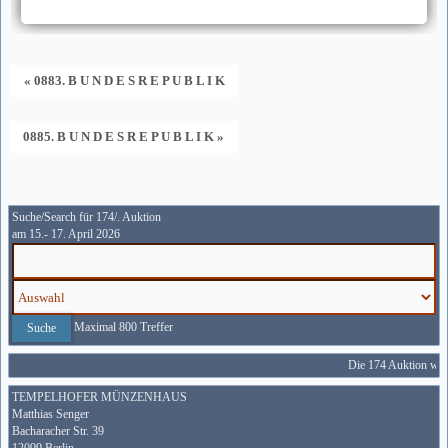
« 0883. B U N D E S R E P U B L I K
0885. B U N D E S R E P U B L I K »
Suche/Search für 174/. Auktion
am 15.- 17. April 2026
Maximal 800 Treffer
Die 174 Auktion wird
TEMPELHOFER MÜNZENHAUS
Matthias Senger
Bacharacher Str. 39