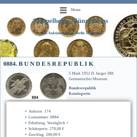
Menu
Tempelhofer Münzenhaus
Das Auktionshaus in Berlin Tempelhof
0884. B U N D E S R E P U B L I K
5 Mark 1952 D. Jaeger 388.
Germanisches Museum.
Bundesrepublik
Katalogseite
Auktion: 174
Losnummer: 0884
Erhaltung: Vorzüglich +
Schätzpreis: 270,00 €
Zuschlag: 260,00 €