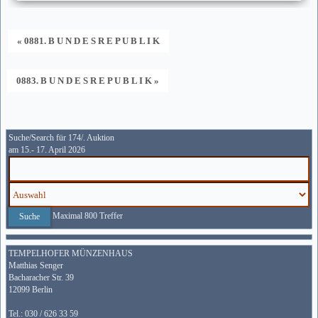
« 0881. B U N D E S R E P U B L I K
0883. B U N D E S R E P U B L I K »
Suche/Search für 174/. Auktion
am 15.- 17. April 2026
Maximal 800 Treffer
TEMPELHOFER MÜNZENHAUS
Matthias Senger
Bacharacher Str. 39
12099 Berlin
Tel.: 030 / 626 33 59