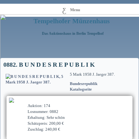
Menu
Tempelhofer Münzenhaus
Das Auktionshaus in Berlin Tempelhof
0882. B U N D E S R E P U B L I K
5 Mark 1958 J. Jaeger 387.
Bundesrepublik
Katalogseite
Auktion: 174
Losnummer: 0882
Erhaltung: Sehr schön
Schätzpreis: 200,00 €
Zuschlag: 240,00 €